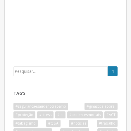
TAG’S
#segurancaesaudenotrabalho
#ginasticalaboral
#proteção
#stress
#lei
#acidentesmortais
#ACT
#tabagismo
#Q&A
#noticias
#trabalho