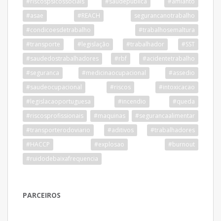
#riscospsicossociais
#saudepublica
#amianto
#asae
#REACH
segurancanotrabalho
#condicoesdetrabalho
#trabalhosemaltura
#transporte
#legislação
#trabalhador
#SST
#saudedostrabalhadores
#rbf
#acidentetrabalho
#seguranca
#medicinaocupacional
#assedio
#saudeocupacional
#riscos
#intoxicacao
#legislacaoportuguesa
#incendio
#queda
#riscosprofissionais
#maquinas
#segurancaalimentar
#transporterodoviario
#aditivos
#trabalhadores
#HACCP
#explosao
#burnout
#ruidodebaixafrequencia
PARCEIROS