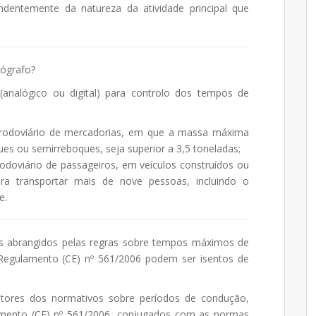
ndentemente da natureza da atividade principal que
cógrafo?
 (analógico ou digital) para controlo dos tempos de
 rodoviário de mercadorias, em que a massa máxima
ques ou semirreboques, seja superior a 3,5 toneladas;
odoviário de passageiros, em veículos construídos ou
a transportar mais de nove pessoas, incluindo o
e.
s abrangidos pelas regras sobre tempos máximos de
egulamento (CE) nº 561/2006 podem ser isentos de
utores dos normativos sobre períodos de condução,
amento (CE) nº 561/2006, conjugados com as normas