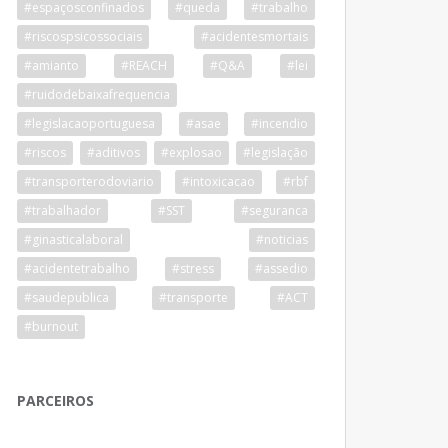
#espaçosconfinados
#queda
#trabalho
#riscospsicossociais
#acidentesmortais
#amianto
#REACH
#Q&A
#lei
#ruidodebaixafrequencia
#legislacaoportuguesa
#asae
#incendio
#riscos
#aditivos
#explosao
#legislação
#transporterodoviario
#intoxicacao
#rbf
#trabalhador
#SST
#seguranca
#ginasticalaboral
#noticias
#acidentetrabalho
#stress
#assedio
#saudepublica
#transporte
#ACT
#burnout
PARCEIROS