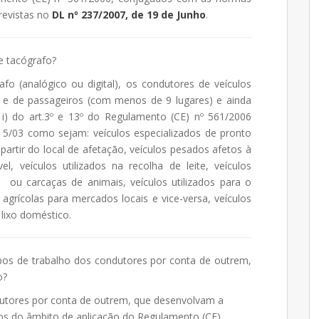
revistas no
DL nº 237/2007, de 19 de Junho
.
e tacógrafo?
fo (analógico ou digital), os condutores de veículos
) e de passageiros (com menos de 9 lugares) e ainda
a i) do art.3º e 13º do Regulamento (CE) nº 561/2006
 5/03 como sejam: veículos especializados de pronto
artir do local de afetação, veículos pesados afetos à
 veículos utilizados na recolha de leite, veículos
s ou carcaças de animais, veículos utilizados para o
agrícolas para mercados locais e vice-versa, veículos
 lixo doméstico.
os de trabalho dos condutores por conta de outrem,
o?
utores por conta de outrem, que desenvolvam a
uídos do âmbito de aplicação do Regulamento (CE)