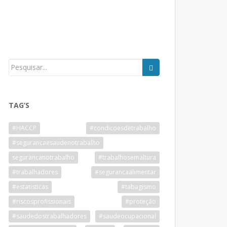
TAG’S
#HACCP
#condicoesdetrabalho
#segurancaesaudenotrabalho
segurancanotrabalho
#trabalhosemaltura
#trabalhadores
#segurancaalimentar
#estatisticas
#tabagismo
#riscosprofissionais
#proteção
#saudedostrabalhadores
#saudeocupacional