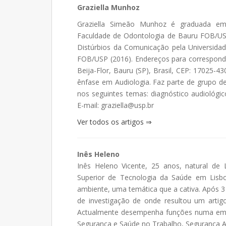
Graziella Munhoz
Graziella Simeão Munhoz é graduada em 
Faculdade de Odontologia de Bauru FOB/US
Distúrbios da Comunicação pela Universida
FOB/USP (2016). Endereços para correspondê
Beija-Flor, Bauru (SP), Brasil, CEP: 17025-4
ênfase em Audiologia. Faz parte de grupo de
nos seguintes temas: diagnóstico audiológic
E-mail: graziella@usp.br
Ver todos os artigos ⇒
Inês Heleno
Inês Heleno Vicente, 25 anos, natural de
Superior de Tecnologia da Saúde em Lisb
ambiente, uma temática que a cativa. Após 3 
de investigação de onde resultou um artigo
Actualmente desempenha funções numa empr
Segurança e Saúde no Trabalho, Segurança A