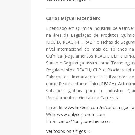
Carlos Miguel Fazendeiro
Licenciado em Química Industrial pela Univ
na área da Legislação de Produtos Químic
IUCLID, REACH-IT, R4BP e Fichas de Seguran
nível internacional de mais de 10 anos n
Química (Regulamentos REACH, CLP e BPR),
Saúde e Segurança assim como Tecnologias 
Regulamentos REACH, CLP e Biocidas foi de
Fabricantes, Importadores e Utilizadores d
como Representante Único REACH). Actualm
soluções globais para a Indústria Quím
Recrutamento e Gestão de Carreiras.
LinkedIn:
www.linkedin.com/in/carlosmiguelfa
Web:
www.onlycorechem.com
Email:
carlos@onlycorechem.com
Ver todos os artigos ⇒