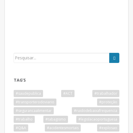
TAG’S
#saudepublica
#ACT
#trabalhador
#transporterodoviario
#proteção
#segurancaalimentar
#ruidodebaixafrequencia
#trabalho
#tabagismo
#legislacaoportuguesa
#Q&A
#acidentesmortais
#explosao