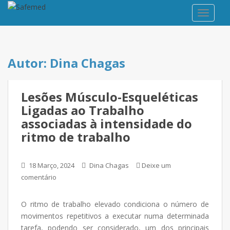
TOGGLE
Autor:
Dina Chagas
Lesões Músculo-Esqueléticas
Ligadas ao Trabalho
associadas à intensidade do
ritmo de trabalho
18 Março, 2024
Dina Chagas
Deixe um
comentário
O ritmo de trabalho elevado condiciona o número de
movimentos repetitivos a executar numa determinada
tarefa, podendo ser considerado, um dos principais