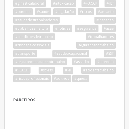
#ginasticalaboral
#intoxicacao
#HACCP
#rbf
#burnout
#saude
#legislação
#riscos
#amianto
#saudedostrabalhadores
#inspecao
#trabalhosemaltura
#noticias
#seguranca
#asae
#condicoesdetrabalho
#trabalhadores
#riscospsicossociais
segurancanotrabalho
#transporte
#saudeocupacional
#SST
#segurancaesaudenotrabalho
#assedio
#incendio
#REACH
#stress
#lei
#acidentetrabalho
#riscosprofissionais
#aditivos
#queda
PARCEIROS