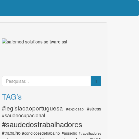
TAG’s
#legislacaoportuguesa
#stress
#explosao
#saudeocupacional
#saudedostrabalhadores
#trabalho
#condicoesdetrabalho
#assedio
#trabalhadores