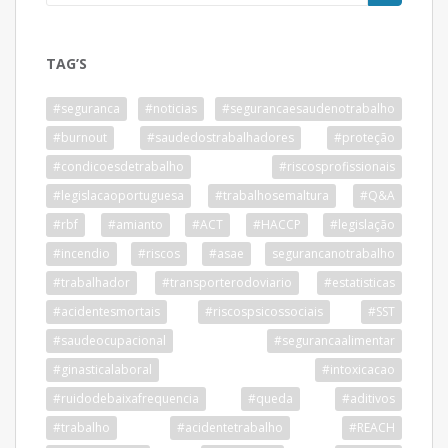
TAG’S
#seguranca
#noticias
#segurancaesaudenotrabalho
#burnout
#saudedostrabalhadores
#proteção
#condicoesdetrabalho
#riscosprofissionais
#legislacaoportuguesa
#trabalhosemaltura
#Q&A
#rbf
#amianto
#ACT
#HACCP
#legislação
#incendio
#riscos
#asae
segurancanotrabalho
#trabalhador
#transporterodoviario
#estatisticas
#acidentesmortais
#riscospsicossociais
#SST
#saudeocupacional
#segurancaalimentar
#ginasticalaboral
#intoxicacao
#ruidodebaixafrequencia
#queda
#aditivos
#trabalho
#acidentetrabalho
#REACH