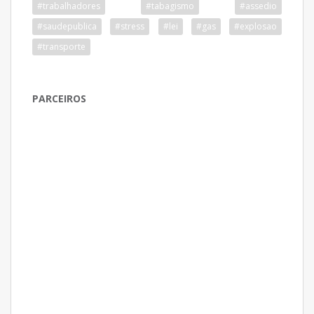
#trabalhadores
#tabagismo
#assedio
#saudepublica
#stress
#lei
#gas
#explosao
#transporte
PARCEIROS