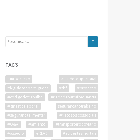
TAG’S
#intoxicacao
#saudeocupacional
#legislacaoportuguesa
#rbf
#proteção
#codigodotrabalho
#ruidodebaixafrequencia
#ginasticalaboral
segurancanotrabalho
#segurancaalimentar
#riscospsicossociais
#Q&A
#amianto
#transporterodoviario
#assedio
#REACH
#acidentesmortais