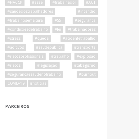
#HACCP
#asae
#trabalhador
#ACT
#saudedostrabalhadores
#incendio
#trabalhosemaltura
#SST
#seguranca
#condicoesdetrabalho
#lei
#trabalhadores
#stress
#queda
#acidentetrabalho
#aditivos
#saudepublica
#transporte
#riscosprofissionais
#trabalho
#explosao
#riscos
#legislação
#tabagismo
#segurancaesaudenotrabalho
#burnout
COVID-19
#noticias
PARCEIROS