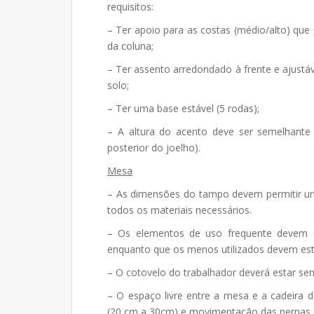
requisitos:
– Ter apoio para as costas (médio/alto) que
da coluna;
– Ter assento arredondado à frente e ajustáv
solo;
– Ter uma base estável (5 rodas);
– A altura do acento deve ser semelhante à
posterior do joelho).
Mesa
– As dimensões do tampo devem permitir uma
todos os materiais necessários.
– Os elementos de uso frequente devem e
enquanto que os menos utilizados devem esta
– O cotovelo do trabalhador deverá estar se
– O espaço livre entre a mesa e a cadeira
(20 cm a 30cm) e movimentação das pernas.