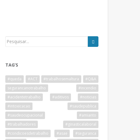
TAG’S
#queda
#ACT
#trabalhosemaltura
#Q&A
segurancanotrabalho
#incendio
#acidentetrabalho
#aditivos
#noticias
#intoxicacao
#saudepublica
#saudeocupacional
#amianto
#trabalhadores
#ginasticalaboral
#condicoesdetrabalho
#asae
#seguranca