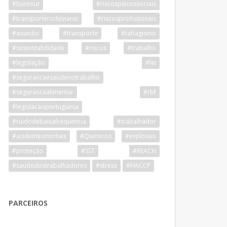
#burnout
#riscospsicossociais
#transporterodoviario
#riscosprofissionais
#assedio
#transporte
#tabagismo
#sustentabilidade
#riscos
#trabalho
#legislação
#lei
#segurancaesaudenotrabalho
#segurancaalimentar
#rbf
#legislacaoportuguesa
#ruidodebaixafrequencia
#trabalhador
#acidentesmortais
#Quimicos
#explosao
#proteção
#SST
#REACH
#saudedostrabalhadores
#stress
#HACCP
PARCEIROS