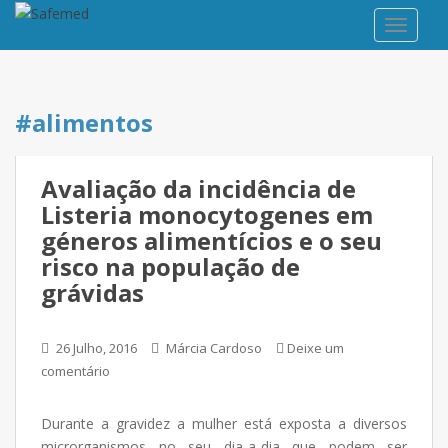
TOGGLE
#alimentos
Avaliação da incidência de
Listeria monocytogenes em
géneros alimentícios e o seu
risco na população de
grávidas
26 Julho, 2016
Márcia Cardoso
Deixe um
comentário
Durante a gravidez a mulher está exposta a diversos
microrganismos no seu dia-a-dia que podem ser