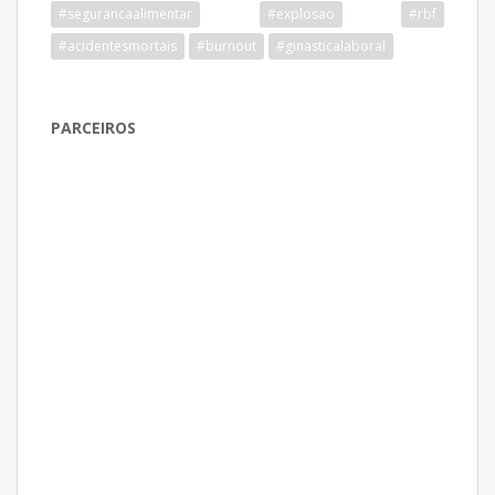
#segurancaalimentar
#explosao
#rbf
#acidentesmortais
#burnout
#ginasticalaboral
PARCEIROS