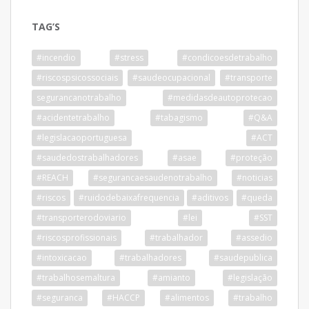
TAG’S
#incendio
#stress
#condicoesdetrabalho
#riscospsicossociais
#saudeocupacional
#transporte
segurancanotrabalho
#medidasdeautoprotecao
#acidentetrabalho
#tabagismo
#Q&A
#legislacaoportuguesa
#ACT
#saudedostrabalhadores
#asae
#proteção
#REACH
#segurancaesaudenotrabalho
#noticias
#riscos
#ruidodebaixafrequencia
#aditivos
#queda
#transporterodoviario
#lei
#SST
#riscosprofissionais
#trabalhador
#assedio
#intoxicacao
#trabalhadores
#saudepublica
#trabalhosemaltura
#amianto
#legislação
#seguranca
#HACCP
#alimentos
#trabalho