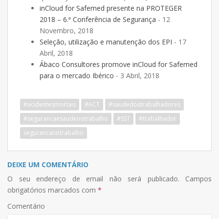
inCloud for Safemed presente na PROTEGER
2018 – 6.ª Conferência de Segurança
- 12
Novembro, 2018
Seleção, utilização e manutenção dos EPI
- 17
Abril, 2018
Ábaco Consultores promove inCloud for Safemed
para o mercado Ibérico
- 3 Abril, 2018
#acidentesmortais
#ACT
#saudedostrabalhadores
#segurancaesaudenotrabalho
#SST
#trabalhador
segurancanotrabalho
DEIXE UM COMENTÁRIO
O seu endereço de email não será publicado.
Campos
obrigatórios marcados com
*
Comentário