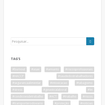
TAG’S
#burnout
#asae
#amianto
#riscosprofissionais
#HACCP
#saudedostrabalhadores
#segurancaalimentar
#intoxicacao
#tabagismo
#stress
#ginasticalaboral
#lei
#condicoesdetrabalho
#ACT
#trabalho
#riscos
#transporterodoviario
#proteção
#noticias