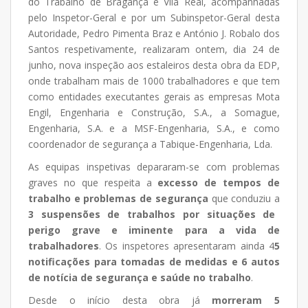
do Trabalho de Bragança e Vila Real, acompanhadas
pelo Inspetor-Geral e por um Subinspetor-Geral desta
Autoridade, Pedro Pimenta Braz e António J. Robalo dos
Santos respetivamente, realizaram ontem, dia 24 de
junho, nova inspeção aos estaleiros desta obra da EDP,
onde trabalham mais de 1000 trabalhadores e que tem
como entidades executantes gerais as empresas Mota
Engil, Engenharia e Construção, S.A., a Somague,
Engenharia, S.A. e a MSF-Engenharia, S.A., e como
coordenador de segurança a Tabique-Engenharia, Lda.
As equipas inspetivas depararam-se com problemas
graves no que respeita a
excesso de tempos de
trabalho e problemas de segurança
que conduziu a
3 suspensões de trabalhos por situações de
perigo grave e iminente para a vida de
trabalhadores
. Os inspetores apresentaram ainda 4
5
notificações para tomadas de medidas e 6 autos
de notícia de segurança e saúde no trabalho
.
Desde o início desta obra já
morreram 5