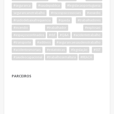
#seguranca
#saudepublica
#legislacaoportuguesa
segurancanotrabalho
#riscospsicossociais
#assedio
#ruidodebaixafrequencia
#queda
#trabalhadores
#incendio
#trabalhador
#explosao
#espaçosconfinados
#rbf
#Q&A
#acidentetrabalho
#transporte
#aditivos
#segurancaesaudenotrabalho
#acidentesmortais
#estatisticas
#legislação
#SST
#saudeocupacional
#trabalhosemaltura
#REACH
PARCEIROS